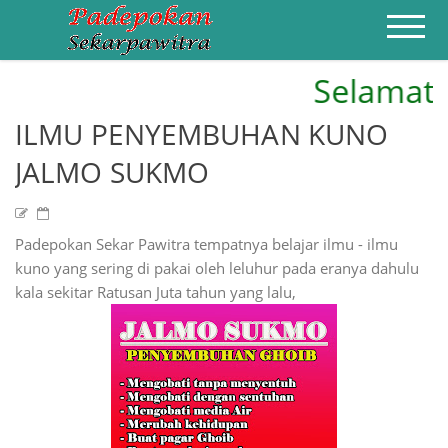
Selamat Da
HOME
PROFIL
ILMU PENGOBATAN
ILMU PENYEMBUHAN KUNO
AZIMAH AMPUH
PENGASIHAN
CONTACT
JALMO SUKMO
Padepokan Sekar Pawitra tempatnya belajar ilmu - ilmu
kuno yang sering di pakai oleh leluhur pada eranya dahulu
kala sekitar Ratusan Juta tahun yang lalu,