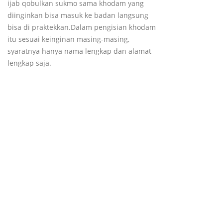
ijab qobulkan sukmo sama khodam yang
diinginkan bisa masuk ke badan langsung
bisa di praktekkan.Dalam pengisian khodam
itu sesuai keinginan masing-masing,
syaratnya hanya nama lengkap dan alamat
lengkap saja.
Mau informasi terbaru
Silahkan Subscribe dibawah ini