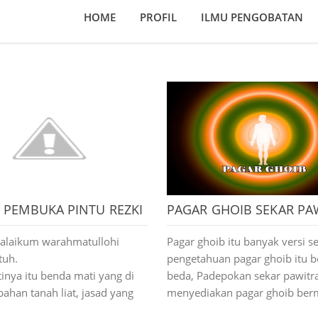
HOME
PROFIL
ILMU PENGOBATAN
 PEMBUKA PINTU REZKI
PAGAR GHOIB SEKAR PA
alaikum warahmatullohi
Pagar ghoib itu banyak versi se
tuh.
pengetahuan pagar ghoib itu b
tinya itu benda mati yang di
beda, Padepokan sekar pawitr
bahan tanah liat, jasad yang
menyediakan pagar ghoib ber
bila belum di beri ruh sama
macam tingkatan ada yang das