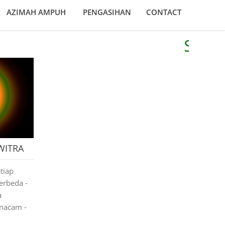
AZIMAH AMPUH
PENGASIHAN
CONTACT
Selamat
WITRA
tiap
erbeda -
a
macam -
ar,