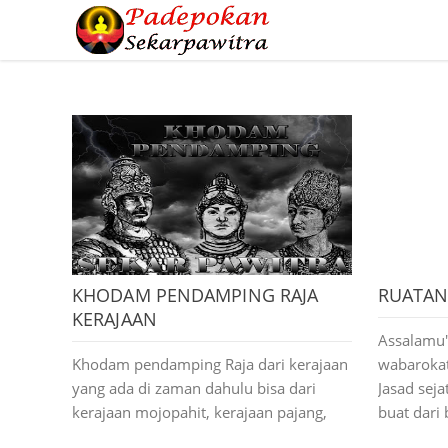
KHODAM PENDAMPING RAJA
RUATAN
KERAJAAN
Assalamu'
Khodam pendamping Raja dari kerajaan
wabaroka
yang ada di zaman dahulu bisa dari
Jasad seja
kerajaan mojopahit, kerajaan pajang,
buat dari 
kerajaan mataram, kerajaan panjalu,
sempurna 