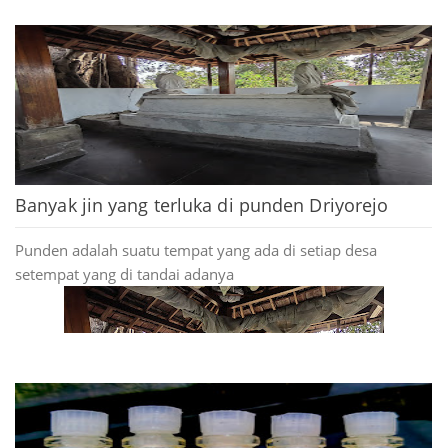
dari guru ghoib yang uda terbukti keampuhanya.
Banyak jin yang terluka di punden Driyorejo
Punden adalah suatu tempat yang ada di setiap desa
setempat yang di tandai adanya
Tubuh manusia secara alami memiliki aura yang meliputi
aura kerezkian, aura kewibawaan, aura pengasihan, aura
keselamatan, aura kecantikan / tampan pada wajah, aura
keberanian, dll bila badan kita tertutup aura hitam, badan
kita serasa di kurung di kegelapan. semua jadi gelap, tidak
tau arah tujuan yang pasti, terbelenggu dengan aura negatif
sehingga semua jalan yang kita tempuh serasa buntu.