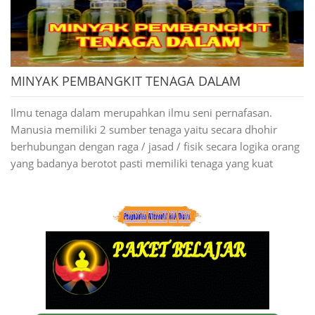
pikiran tidak bisa memikir panjang. kita selalu memiliki pola
pikir negatif terhadap orang lain, rezki seret, kehidupan kita
serba ketakutan , memiliki rasa minder berlebihan, takut
segala hal setiap melangkah, sering apes / sial setiap kali
pohon besar keramat maupun adanya cungkup / adanya
melangkah / memutuskan suatu perkara. Bila anda
MINYAK PEMBANGKIT TENAGA DALAM
tempat yang bersejarah yang pernah ada di masa lalu.
mengalami hal tersebut maka aura di badan anda tertutup
Tempat - tempat seperti itu di keramatkan oleh seseorang
oleh aura hitam. Aura hitam itu bersumber dari energy
Ilmu tenaga dalam merupahkan ilmu seni pernafasan.
yang mengangap tempat tersebut pernah di singgahi para
negatif yang di kirim oleh seseorang , energy negatif itu
Manusia memiliki 2 sumber tenaga yaitu secara dhohir
ulama, para raja, para waliyulloh yang pernah ada di zaman
timbul dari pola pikir kita. Maka dari itu aura hitam harus di
berhubungan dengan raga / jasad / fisik secara logika orang
ratusan th yang lalu dan memiliki daya ghoib yang luar
musnahkan biar aura yang ada di badan anda terbuka lebar.
yang badanya berotot pasti memiliki tenaga yang kuat
biasa sehingga bisa merubah kehidupan manusia bagi yang
meyakini saja.
Bila aura kita uda terbuka,
Cikal bakal adalah seseorang yang pernah singgah di tempat
pandangan mata jadi jernih, rezki
ini di masa lalu yang awalnya tempat ini masih berbentuk
lancar , kita memiliki rasa percaya
hutan belantara, tidak ada rumah penduduk. Kehidupan
diri yang kuat tidak minder
bangsa ghoib di situ sangat nyaman dan damai beliau juga
sedikitpun, semua orang
memiliki penguasa yang di sebut dengan danyang,
menghargai kita sewajarnya, mudah
kemudian seseorang itu membentuk suatu pemukiman,
mendapatkan teman dan berkenalan
merubah hutan jadi tempat penduduk yang pertama itulah
teman baru, ucapan kita selalu di