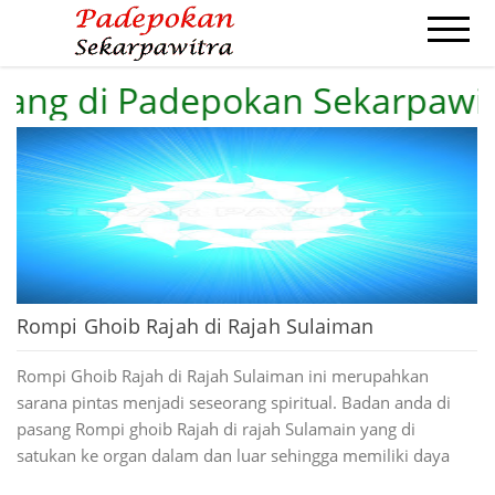
ng di Padepokan Sekarpawitra.
HOME
PROFIL
ILMU PENGOBATAN
AZIMAH AMPUH
PENGASIHAN
CONTACT
Rompi Ghoib Rajah di Rajah Sulaiman
Rompi Ghoib Rajah di Rajah Sulaiman ini merupahkan
sarana pintas menjadi seseorang spiritual. Badan anda di
pasang Rompi ghoib Rajah di rajah Sulamain yang di
satukan ke organ dalam dan luar sehingga memiliki daya
yang sangat kuat untuk pelindung dan keselamatan.