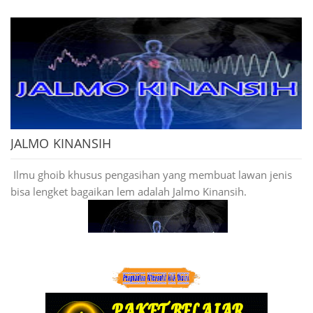
JALMO KINANSIH
Ilmu ghoib khusus pengasihan yang membuat lawan jenis
bisa lengket bagaikan lem adalah Jalmo Kinansih.
Rompi ghoib juga bisa di letakkan di sarana minyak, batu,
kaos,sabuk,pusaka tapi dalam waktu 24 jm rompi itu
kembali lagi ke sumbernya di badan kita katena ijab qobul
prnyatuanya di badan , rompi ini sebagai baju spiritual kita.
Wasilah Rompi ghoib Rajah di Rajah Sulaiman :