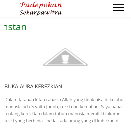
stan
HOME
PROFIL
ILMU PENGOBATAN
AZIMAH AMPUH
PENGASIHAN
CONTACT
BUKA AURA KEREZKIAN
Dalam tatanan kitab rahasia Allah yang tidak bisa di ketahui
manusia ada 3 yaitu jodoh, rezki dan kematian. Saya bahas
tentang kerezkian dalam tubuh manusia memiliki takaran
rezki yang berbeda - beda , ada orang yang di kahirkan di
keluarga orang kaya maka dia jadi orang kaya juga ada