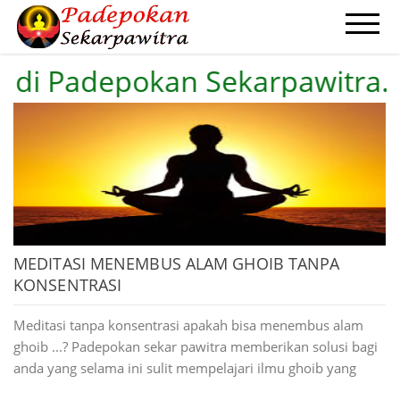
i Padepokan Sekarpawitra....P
HOME
PROFIL
ILMU PENGOBATAN
AZIMAH AMPUH
PENGASIHAN
CONTACT
MEDITASI MENEMBUS ALAM GHOIB TANPA
KONSENTRASI
Meditasi tanpa konsentrasi apakah bisa menembus alam
ghoib ...? Padepokan sekar pawitra memberikan solusi bagi
anda yang selama ini sulit mempelajari ilmu ghoib yang
masih belum bisa