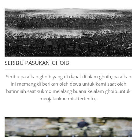
SERIBU PASUKAN GHOIB
padepokan sekar pawitra merupahkan tempat untuk
mempelajari ilmu ghoib dengan cara meditasi saja , bukan
Seribu pasukan ghoib yang di dapat di alam ghoib, pasukan
dengan menggunakan doa / mantra.Meditasi di padepokan
ini memang di berikan oleh dewa untuk kami saat olah
sekar pawitra tanpa konsentrasi , tanpa memusatkan pada
batinniah saat sukmo melalang buana ke alam ghoib untuk
satu titik, tanpa mengkosongkan pikiran untuk sikap
menjalankan misi tertentu,
sempurna meditasi pada dasarnya hampir sama dengan
cara meditasi di tempat lain tetapi cara penerapannya yang
berbeda, ilmunya yang berbeda bila di tempat lain biasanya
menggunakan konsentrasi khusus, mengkososngkan
pikiran, memusatkan pada satu titik dan membaca doa