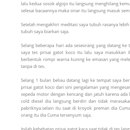
lalu kedua sosok algojo itu langsung menghilang kem
selesai bacaannya maka sinar itu langsung masuk semua
Setelah mengakhiri meditasi saya tubuh rasanya lebih
tubuh saya biarkan saja.
Selang beberapa hari ada seseorang yang datang ke t
saya tes prisai gatot koco itu lalu saya masukkan i
berbentuk rompi warna kuning ke emasan yang mele
tanpa di tes.
Selang 1 bulan beliau datang lagi ke tempat saya be
prisai gatot koco dari sini pengalaman yang mengesa
sepeda motor dengan kencang dan jatuh karena ada lu
cold diesel dia langsung berdiri dan tidak merasak
pabriknya.selain itu saat di kroyok preman dia Cum
orang itu dia Cuma tersenyum saja.
Inilah kehebatan prisai gatot kaca saat tidak di tes l