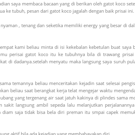
udian saya membaca bacaan yang di berikan oleh gatot koco sete
 ke tubuh, pesan dari gatot koco jagalah dengan baik prisai ini.
 nyaman , tenang dan seketika memiliki energy yang besar di da
empat kami beliau minta di isi kekebalan kebetulan buat saya b
lmu perisai gatot koco itu ke tubuhnya bila di trawang prisai 
kat di dadanya.setelah menyatu maka langsung saya suruh pul
rsama temannya beliau menceritakan kejadin saat selesai pengis
nkan beliau saat berangkat kerja telat mengejar waktu mengenda
bang yang tergenang air saat jatuh kakinya di plindes sama mo
an sakit langsung ambil sepeda lalu melanjutkan perjalanannya
a diam saja tidak bisa bela diri preman itu smpai capek memuk
angsung aktif bila ada kejadian yang membahayakan diri