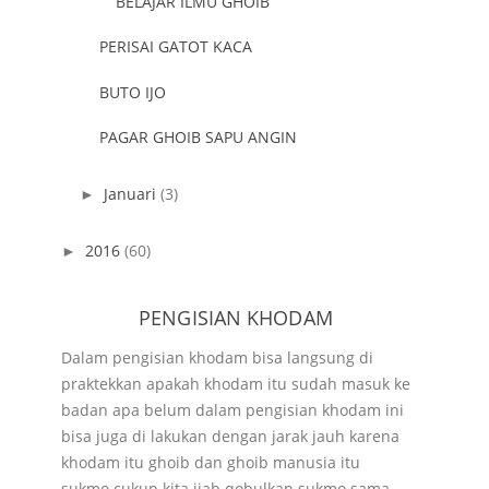
BELAJAR ILMU GHOIB
PERISAI GATOT KACA
BUTO IJO
PAGAR GHOIB SAPU ANGIN
Januari
(3)
►
2016
(60)
►
PENGISIAN KHODAM
Dalam pengisian khodam bisa langsung di
praktekkan apakah khodam itu sudah masuk ke
badan apa belum dalam pengisian khodam ini
bisa juga di lakukan dengan jarak jauh karena
khodam itu ghoib dan ghoib manusia itu
sukmo cukup kita ijab qobulkan sukmo sama