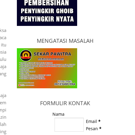
ksa
aca
MENGATASI MASALAH
itu
sia
ulu
aja
ang
saja
rem
FORMULIR KONTAK
mpi
Nama
zin
Email
*
lah
Pesan
*
ing