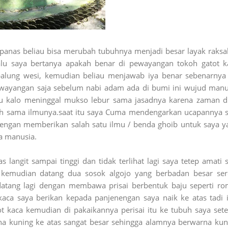
 panas beliau bisa merubah tubuhnya menjadi besar layak raksa
lalu saya bertanya apakah benar di pewayangan tokoh gatot k
 balung wesi, kemudian beliau menjawab iya benar sebenarnya 
pewayangan saja sebelum nabi adam ada di bumi ini wujud manu
ulu kalo meninggal mukso lebur sama jasadnya karena zaman d
ah sama ilmunya.saat itu saya Cuma mendengarkan ucapannya s
jengan memberikan salah satu ilmu / benda ghoib untuk saya y
a manusia.
s langit sampai tinggi dan tidak terlihat lagi saya tetep amati 
 kemudian datang dua sosok algojo yang berbadan besar se
datang lagi dengan membawa prisai berbentuk baju seperti ro
kaca saya berikan kepada panjenengan saya naik ke atas tadi i
 kaca kemudian di pakaikannya perisai itu ke tubuh saya sete
a kuning ke atas sangat besar sehingga alamnya berwarna kun