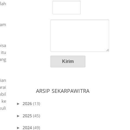
lah
lam
isa
itu
ang
ian
rai
ARSIP SEKARPAWITRA
bil
 ke
2026
(13)
►
uli
2025
(45)
►
2024
(49)
►