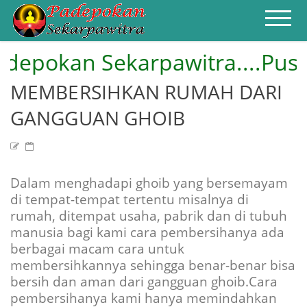
kan Sekarpawitra....Pusat Pel
HOME
PROFIL
ILMU PENGOBATAN
MEMBERSIHKAN RUMAH DARI
AZIMAH AMPUH
PENGASIHAN
CONTACT
GANGGUAN GHOIB
Dalam menghadapi ghoib yang bersemayam
di tempat-tempat tertentu misalnya di
rumah, ditempat usaha, pabrik dan di tubuh
manusia bagi kami cara pembersihanya ada
berbagai macam cara untuk
membersihkannya sehingga benar-benar bisa
bersih dan aman dari gangguan ghoib.Cara
pembersihanya kami hanya memindahkan