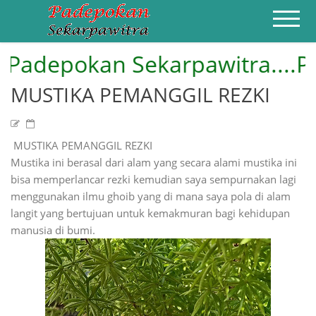
depokan Sekarpawitra....Pusat
HOME
PROFIL
ILMU PENGOBATAN
MUSTIKA PEMANGGIL REZKI
AZIMAH AMPUH
PENGASIHAN
CONTACT
MUSTIKA PEMANGGIL REZKI
Mustika ini berasal dari alam yang secara alami mustika ini
bisa memperlancar rezki kemudian saya sempurnakan lagi
menggunakan ilmu ghoib yang di mana saya pola di alam
langit yang bertujuan untuk kemakmuran bagi kehidupan
manusia di bumi.