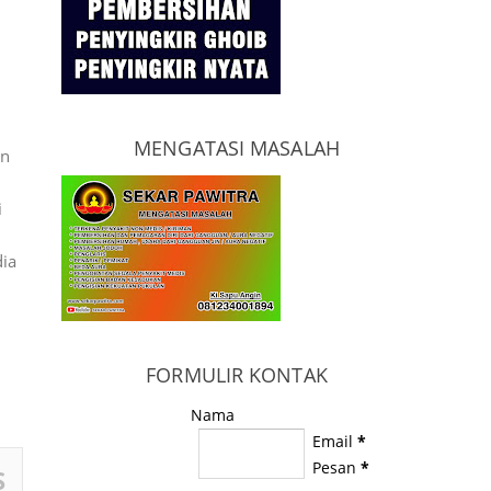
MENGATASI MASALAH
in
i
dia
FORMULIR KONTAK
Nama
Email
*
Pesan
*
S