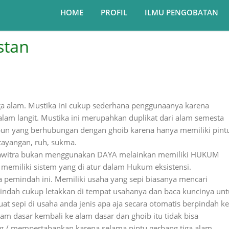
HOME
PROFIL
ILMU PENGOBATAN
a alam. Mustika ini cukup sederhana penggunaanya karena
alam langit. Mustika ini merupahkan duplikat dari alam semesta
n yang berhubungan dengan ghoib karena hanya memiliki pint
ntayangan, ruh, sukma.
 pawitra bukan menggunakan DAYA melainkan memiliki HUKUM
emiliki sistem yang di atur dalam Hukum eksistensi.
 pemindah ini. Memiliki usaha yang sepi biasanya mencari
indah cukup letakkan di tempat usahanya dan baca kuncinya un
 sepi di usaha anda jenis apa aja secara otomatis berpindah ke
am dasar kembali ke alam dasar dan ghoib itu tidak bisa
ng / mempertahankan karena selama pintu gerbang tiga alam