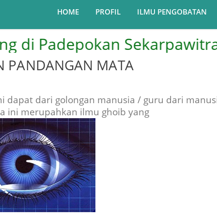
HOME
PROFIL
ILMU PENGOBATAN
 Padepokan Sekarpawitra....Pu
N PANDANGAN MATA
mi dapat dari golongan manusia / guru dari manus
 ini merupahkan ilmu ghoib yang