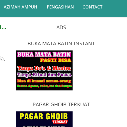
AZIMAH AMPUH
PENGASIHAN
CONTACT
sat Pelatihan Ilmu Ghoib Inst
ADS
BUKA MATA BATIN INSTANT
ia,
PAGAR GHOIB TERKUAT