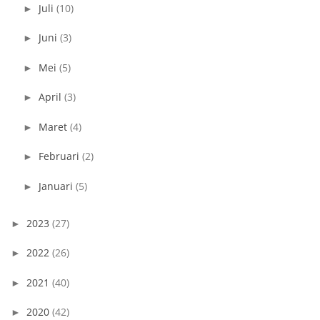
Juli
(10)
►
Juni
(3)
►
Mei
(5)
►
April
(3)
►
Maret
(4)
►
Februari
(2)
►
Januari
(5)
►
2023
(27)
►
2022
(26)
►
2021
(40)
►
2020
(42)
►