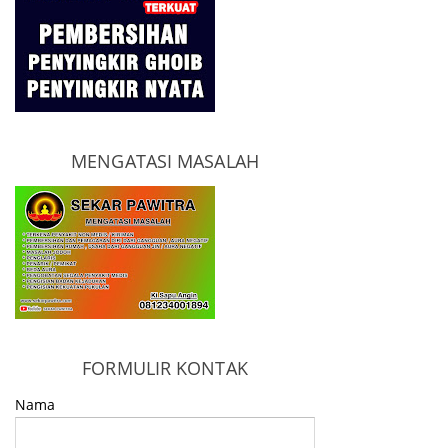
MENGATASI MASALAH
FORMULIR KONTAK
Nama