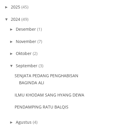
2025
(45)
►
2024
(49)
▼
Desember
(1)
►
November
(7)
►
Oktober
(2)
►
September
(3)
▼
SENJATA PEDANG PENGHABISAN
BAGINDA ALI
ILMU KHODAM SANG HYANG DEWA
PENDAMPING RATU BALQIS
Agustus
(4)
►