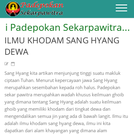
adepokan Sekarpawitra....Pusa
HOME
PROFIL
ILMU PENGOBATAN
ILMU KHODAM SANG HYANG
AZIMAH AMPUH
PENGASIHAN
CONTACT
DEWA
Sang Hyang kita artikan menjunjung tinggi suatu makluk
ciptaan Tuhan. Menurut kepercayaan jawa Sang Hyang
merupahkan sesembahan kepada roh halus. Padepokan
sekar pawitra merupahkan wadah khusus keilmuan ghoib
yang dimana tentang Sang Hyang adalah suatu keilmuan
ghoib yang memiliki khodam dari tingkat dewa dan
mengendalikan semua jin yang ada di bawah langit. Ilmu itu
adalah ilmu khodam sang hyang dewa, ilmu ini kita
dapatkan dari alam khayangan yang dimana alam